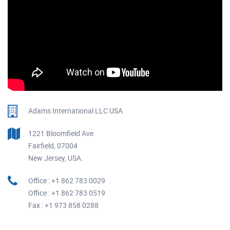
Adams International LLC USA
1221 Bloomfield Ave
Fairfield, 07004
New Jersey, USA.
Office : +1 862 783 0029
Office : +1 862 783 0519
Fax : +1 973 858 0288