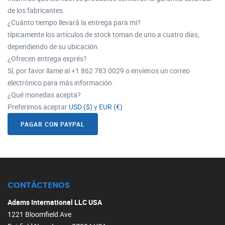
de los fabricantes.
¿Cuánto tiempo llevará la entrega para mi?
típicamente los artículos de stock toman de uno a cuatro días,
dependiendo de su ubicación.
¿Ofrecen entrega exprés?
Sí, por favor llame al +1 862 783 0029 o envíenos un correo
electrónico para más información.
¿Qué monedas acepta?
Preferimos aceptar
USD ($)
y
EUR (€)
PAGAR CON PAYPAL
CONTÁCTENOS
Adams International LLC USA
1221 Bloomfield Ave