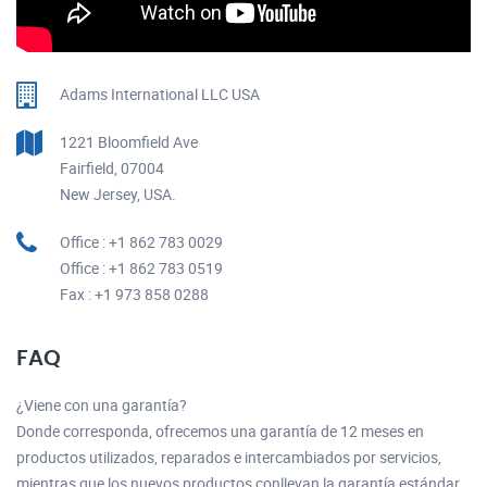
Adams International LLC USA
1221 Bloomfield Ave
Fairfield, 07004
New Jersey, USA.
Office : +1 862 783 0029
Office : +1 862 783 0519
Fax : +1 973 858 0288
FAQ
¿Viene con una garantía?
Donde corresponda, ofrecemos una garantía de 12 meses en
productos utilizados, reparados e intercambiados por servicios,
mientras que los nuevos productos conllevan la garantía estándar