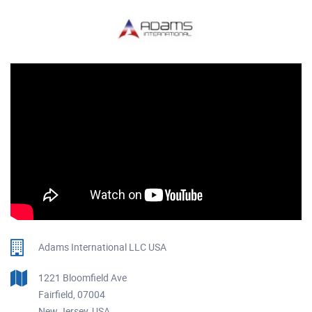
Adams International LLC USA
1221 Bloomfield Ave
Fairfield, 07004
New Jersey, USA.