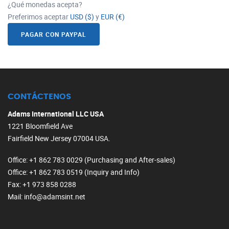
¿Qué monedas acepta?
Preferimos aceptar
USD ($)
y
EUR (€)
PAGAR CON PAYPAL
CONTÁCTENOS
Adams International LLC USA
1221 Bloomfield Ave
Fairfield New Jersey 07004 USA.
Office
: +1 862 783 0029 (Purchasing and After-sales)
Office
: +1 862 783 0519 (Inquiry and Info)
Fax
: +1 973 858 0288
Mail
: info@adamsint.net